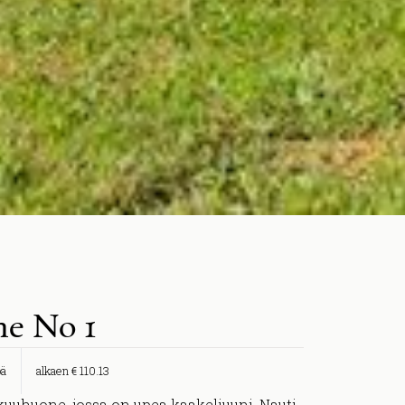
e No 1
öä
alkaen € 110.13
uuhuone, jossa on upea kaakeliuuni. Nauti