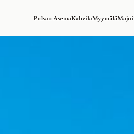
Pulsan Asema
Kahvila
Myymälä
Majoi