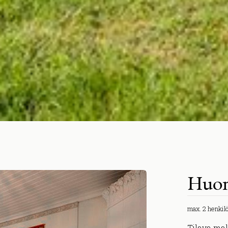
Huon
max. 2 henkil
Tilava mak