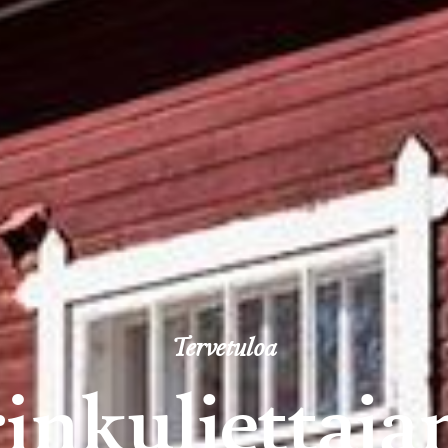
Tervetuloa
inkuljettaja